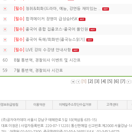
[필수]
청취&회화(드라마, 예능, 강연등 재미있는 ...
[필수]
합격메이커 장영미 급상승HSK
[필수]
중국어 종합 집중코스-중국어 올인원
[필수]
중국어 독해/회화반(중국뉴스읽기)
[필수]
LIVE 강의 수강생 안내사항
60
8월 통번역, 경찰외사 이벤트 및 시간표
59
7월 통번역, 경찰외사 시간표
[1]
[2]
[3]
[4]
[5]
[6]
[7]
인정보취급방침
이용약관
이메일주소무단수집거부
고객센터
(주)공자아카데미 서울시 강남구 테헤란로 5길 18(역삼동 635-15)
대표:이정은 | 사업자등록번호: 220-87-11228 | 통신판매업 신고번호:제2008 서울강남-1
TEL : 어학원 02-501-7300, 중국학력인증 02-554-2688 | FAX : 02-3452-9775