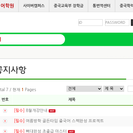
어학원
사이버캠퍼스
중국교육부 장학금
통번역센터
중국학
터
tal 7 / 현재
1
Pages
번호
제목
[필수]
8월개강안내
[필수]
여름방학 골든타임 중국어 스펙완성 프로젝트
[필수]
뼈대완성 초중급 마스터