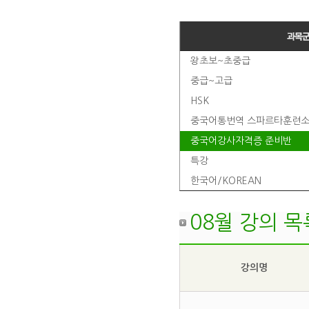
왕초보~초중급
중급~고급
HSK
중국어통번역 스파르타훈련
중국어강사자격증 준비반
특강
한국어/KOREAN
오픽영어
08월 강의 목
출강
강의명