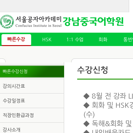
빠른수강
HSK
1:1 수업
회화
통번
빠른수강신청
강의시간표
◆ 8월 전 강좌 L
수강일정표
◆ 회화 및 HSK
(수)
직장인환급과정
◆ 독해&회화 및
강사소개
◆ 내일배움카드 